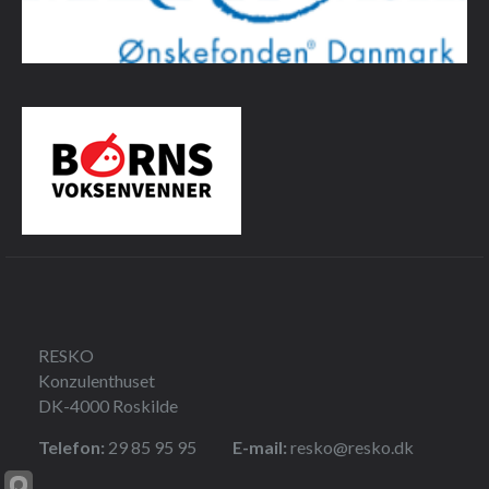
RESKO
Konzulenthuset
DK-4000 Roskilde
Telefon:
29 85 95 95
E-mail:
resko@resko.dk