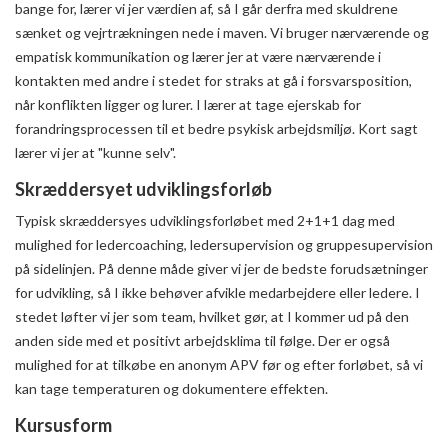
bange for, lærer vi jer værdien af, så I går derfra med skuldrene
sænket og vejrtrækningen nede i maven. Vi bruger nærværende og
empatisk kommunikation og lærer jer at være nærværende i
kontakten med andre i stedet for straks at gå i forsvarsposition,
når konflikten ligger og lurer. I lærer at tage ejerskab for
forandringsprocessen til et bedre psykisk arbejdsmiljø. Kort sagt
lærer vi jer at "kunne selv".
Skræddersyet udviklingsforløb
Typisk skræddersyes udviklingsforløbet med 2+1+1 dag med
mulighed for ledercoaching, ledersupervision og gruppesupervision
på sidelinjen. På denne måde giver vi jer de bedste forudsætninger
for udvikling, så I ikke behøver afvikle medarbejdere eller ledere. I
stedet løfter vi jer som team, hvilket gør, at I kommer ud på den
anden side med et positivt arbejdsklima til følge. Der er også
mulighed for at tilkøbe en anonym APV før og efter forløbet, så vi
kan tage temperaturen og dokumentere effekten.
Kursusform