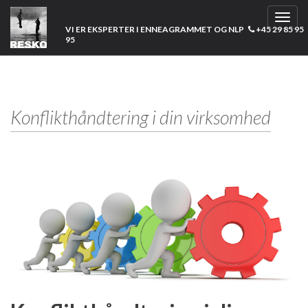
Toggl
VI ER EKSPERTER I ENNEAGRAMMET OG NLP
+45 29 85 95
navig
95
Konflikthåndtering i din virksomhed