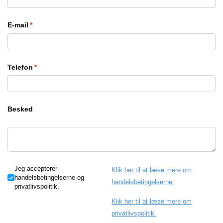
E-mail
(påkrævet)
*
Telefon
(påkrævet)
*
Besked
Jeg accepterer handelsbetingelserne og privatlivspolitik.
Jeg accepterer
Klik her til at læse mere om
handelsbetingelserne og
handelsbetingelserne.
privatlivspolitik.
Klik her til at læse mere om
privatlivspolitik.