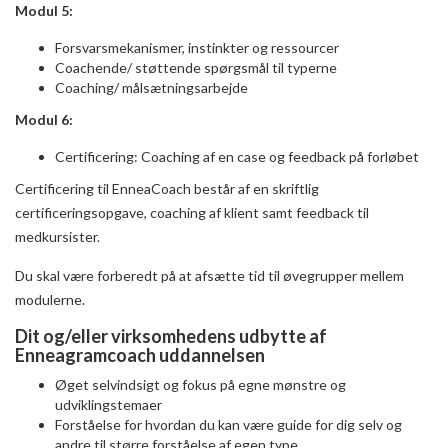
Modul 5:
Forsvarsmekanismer, instinkter og ressourcer
Coachende/ støttende spørgsmål til typerne
Coaching/ målsætningsarbejde
Modul 6:
Certificering: Coaching af en case og feedback på forløbet
Certificering til EnneaCoach består af en skriftlig
certificeringsopgave, coaching af klient samt feedback til
medkursister.
Du skal være forberedt på at afsætte tid til øvegrupper mellem
modulerne.
Dit og/eller virksomhedens udbytte af
Enneagramcoach uddannelsen
Øget selvindsigt og fokus på egne mønstre og
udviklingstemaer
Forståelse for hvordan du kan være guide for dig selv og
andre til større forståelse af egen type