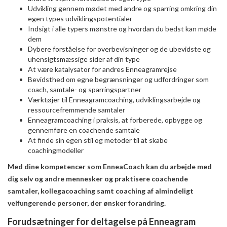
Udvikling gennem mødet med andre og sparring omkring din
egen types udviklingspotentialer
Indsigt i alle typers mønstre og hvordan du bedst kan møde
dem
Dybere forståelse for overbevisninger og de ubevidste og
uhensigtsmæssige sider af din type
At være katalysator for andres Enneagramrejse
Bevidsthed om egne begrænsninger og udfordringer som
coach, samtale- og sparringspartner
Værktøjer til Enneagramcoaching, udviklingsarbejde og
ressourcefremmende samtaler
Enneagramcoaching i praksis, at forberede, opbygge og
gennemføre en coachende samtale
At finde sin egen stil og metoder til at skabe
coachingmodeller
Med dine kompetencer som EnneaCoach kan du arbejde med
dig selv og andre mennesker og praktisere coachende
samtaler, kollegacoaching samt coaching af almindeligt
velfungerende personer, der ønsker forandring.
Forudsætninger for deltagelse på Enneagram