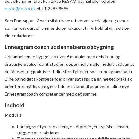
du velkommen til at kontakte RESKO via mail eller telefon:
resko@resko.dk
el. tlf. 2985 9595.
Som Enneagram Coach vil du have erhvervet værktøjer og evner
som er ressourcefremmende og fokuseret i forhold til dig selv og
dine relationer.
Enneagram coach uddannelsens opbygning
Uddannelsen er bygget op over 6 moduler med dels teori og
praktiske øvelser samt studiegrupper mellem alle moduler, sådan at
du får øvet og praktiseret dine færdigheder som Enneagramcoach.
Dine og holdets kompetencer bliver sat i spil på en meget praktisk
orienteret måde, som gør, at du er i stand til at anvende dine nye
Enneagramcoach kompetencer med det samme.
Indhold
Modul 1:
Enneagram typernes særlige udfordringer, typiske temaer,
triggere og reaktioner
Typernes særlige styrker, ressourcer og udviklingspunkter