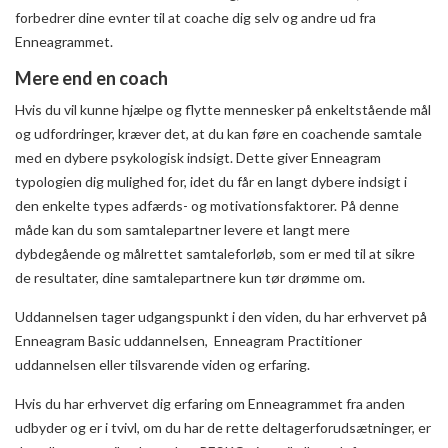
forbedrer dine evnter til at coache dig selv og andre ud fra
Enneagrammet.
Mere end en coach
Hvis du vil kunne hjælpe og flytte mennesker på enkeltstående mål
og udfordringer, kræver det, at du kan føre en coachende samtale
med en dybere psykologisk indsigt. Dette giver Enneagram
typologien dig mulighed for, idet du får en langt dybere indsigt i
den enkelte types adfærds- og motivationsfaktorer. På denne
måde kan du som samtalepartner levere et langt mere
dybdegående og målrettet samtaleforløb, som er med til at sikre
de resultater, dine samtalepartnere kun tør drømme om.
Uddannelsen tager udgangspunkt i den viden, du har erhvervet på
Enneagram Basic uddannelsen, Enneagram Practitioner
uddannelsen eller tilsvarende viden og erfaring.
Hvis du har erhvervet dig erfaring om Enneagrammet fra anden
udbyder og er i tvivl, om du har de rette deltagerforudsætninger, er