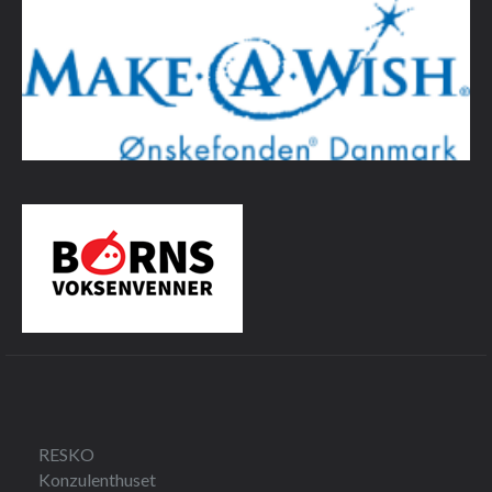
RESKO
Konzulenthuset