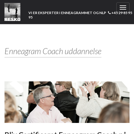
Toggl
VI ER EKSPERTER I ENNEAGRAMMET OG NLP
+45 29 85 95
navig
95
Enneagram Coach uddannelse