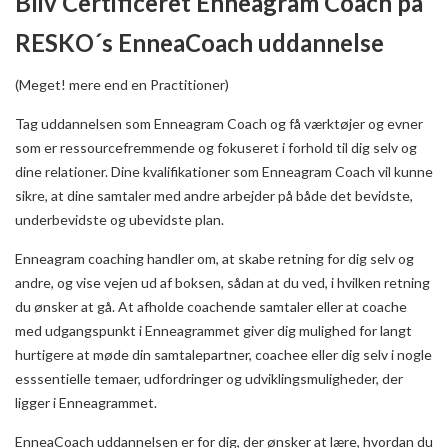
Bliv Certificeret Enneagram Coach på
RESKO´s EnneaCoach uddannelse
(Meget! mere end en Practitioner)
Tag uddannelsen som Enneagram Coach og få værktøjer og evner
som er ressourcefremmende og fokuseret i forhold til dig selv og
dine relationer. Dine kvalifikationer som Enneagram Coach vil kunne
sikre, at dine samtaler med andre arbejder på både det bevidste,
underbevidste og ubevidste plan.
Enneagram coaching handler om, at skabe retning for dig selv og
andre, og vise vejen ud af boksen, sådan at du ved, i hvilken retning
du ønsker at gå. At afholde coachende samtaler eller at coache
med udgangspunkt i Enneagrammet giver dig mulighed for langt
hurtigere at møde din samtalepartner, coachee eller dig selv i nogle
esssentielle temaer, udfordringer og udviklingsmuligheder, der
ligger i Enneagrammet.
EnneaCoach uddannelsen er for dig, der ønsker at lære, hvordan du