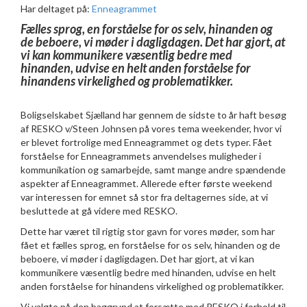
Har deltaget på:
Enneagrammet
Fælles sprog, en forståelse for os selv, hinanden og
de beboere, vi møder i dagligdagen. Det har gjort, at
vi kan kommunikere væsentlig bedre med
hinanden, udvise en helt anden forståelse for
hinandens virkelighed og problematikker.
Boligselskabet Sjælland har gennem de sidste to år haft besøg
af RESKO v/Steen Johnsen på vores tema weekender, hvor vi
er blevet fortrolige med Enneagrammet og dets typer. Fået
forståelse for Enneagrammets anvendelses muligheder i
kommunikation og samarbejde, samt mange andre spændende
aspekter af Enneagrammet. Allerede efter første weekend
var interessen for emnet så stor fra deltagernes side, at vi
besluttede at gå videre med RESKO.
Dette har været til rigtig stor gavn for vores møder, som har
fået et fælles sprog, en forståelse for os selv, hinanden og de
beboere, vi møder i dagligdagen. Det har gjort, at vi kan
kommunikere væsentlig bedre med hinanden, udvise en helt
anden forståelse for hinandens virkelighed og problematikker.
Vi valgte på den baggrund at forsætte med RESKO i forhold til