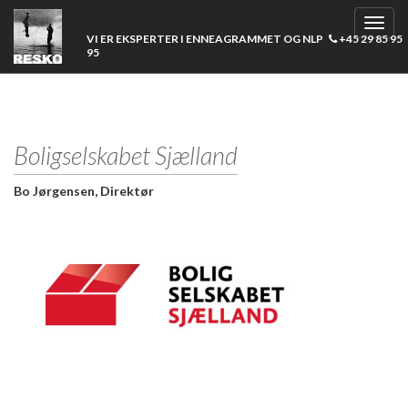
Toggl
VI ER EKSPERTER I ENNEAGRAMMET OG NLP
+45 29 85 95
navig
95
Boligselskabet Sjælland
Bo Jørgensen, Direktør